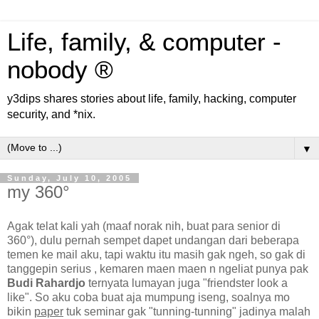
Life, family, & computer -
nobody ®
y3dips shares stories about life, family, hacking, computer
security, and *nix.
▼
Sunday, July 10, 2005
my 360°
Agak telat kali yah (maaf norak nih, buat para senior di
360°), dulu pernah sempet dapet undangan dari beberapa
temen ke
mail
aku, tapi waktu itu masih gak ngeh, so gak di
tanggepin serius , kemaren maen maen n ngeliat punya pak
Budi Rahardjo
ternyata lumayan juga "friendster look a
like". So aku coba buat aja mumpung iseng, soalnya mo
bikin
paper
tuk seminar gak "tunning-tunning" jadinya malah