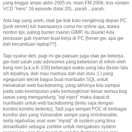
yang tinggal ampe akhir 2005 ini, main FM 2006, trus nonton
VCD "hero" 16 episode (total 20).. parah .. parah.
Ada lagi yang aneh, otak gw kok kalo nongkrong depan PC
(junk server) tuh bawaaanya cuma mo online aja, atawa
nonton tipi, paling banter mainin GIMP, itu duank! Ada
perasaan gak nyaman buat kerja di PC [heran gw, apa gw
dah kecanduan laptop??].
Tapi syukur deh, pagi ini gw paksain juga otak gw bekerja,
gw riset salah satu advisories yang kebetulan di infoin oleh
kang roni [a.k.a K-159] beberapa waktu yang lalu (bulan lalu
sih tepatnya, dah mau risetnya dah dari dulu :( ) yang
ngegunain teknik bagus buat manfaatin SQL untuk
melakukan web backdooring, yang akhirnya kita sampai
pada satu kesimpulan yaitu kemungkinan besar semua bug
lawas yang mengandung "sql inject" maka dapat di
manfaatin untuk web backdooring (tentu saja dengan
kondisi kondisi tertentu), Tadi juga sempet POC di berbagai
kondisi dari yang Vulnerable sampe yang inVulnerable,
serta ngebahas soal user "mysql" di system yang bisa
dimanfaatin sebagai zombie untuk mengakses system