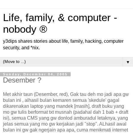
Life, family, & computer -
nobody ®
y3dips shares stories about life, family, hacking, computer
security, and *nix.
▼
Sunday, December 04, 2005
Desember ?
Met akhir taun (Desember, red), Gak tau deh mo jadi apa gw
bulan ini , alhasil bulan kemaren semua 'skedule' gagal
dikarenakan laptop yang mandek [masih], draft buku yang
mo gw tulis berformat txt musnah (padahal dah 1 bab + draft
isi), semua CMS yang gw donlod amburadul letaknya, yang
jelas semua yang mo gw kerjakan jadi "stop". ALhasil awal
bulan ini gw gak ngerjain apa apa, cuma menikmati internet