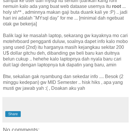
sampai ke user dari mysql itu sendiri (bahkan kang roni
nemuin kalo ada yang buat web dataase usernya itu
root
...
holy sh** , adminnya makan gaji buta duank kali ye :P) .. jadi
hari ini adalah "MYsql day" for me ... [minimal dah ngebuat
otak gw bekerja]
Balik lagi ke masalah laptop, sekarang gw kayaknya mo cari
motehrboard pengganti duluw, soalnya dapet info kalo mobo
yang used (2nd) itu harganya masih kejangkau sekitar 200
U$ dollar gitchu deh, dibanding gw beli baru kan duitnya
belun cukup .. hehehe kalo laptopnya dah nyala baru cari
duit lagi dengan laptopnya tuk dapatin yang baru, amin
Btw, sekalian gak nyambung dan sekedar info .... Besok (2
minggu kedepan) gw MID Semester .. hisk hiks , apa yang
musti gw jawab yah :( , Doakan aku yah
Share
No comments: