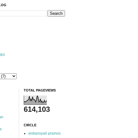
BLOG
ips
TOTAL PAGEVIEWS
614,103
an
CIRCLE
ah
ardiansyah pramos