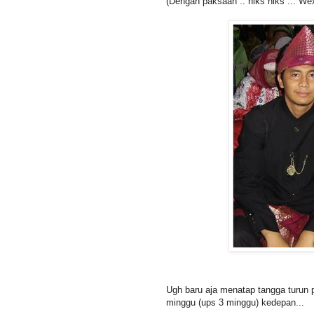
(Dengan paksaan .. hiks hiks ... Wexz
Ugh baru aja menatap tangga turun 
minggu (ups 3 minggu) kedepan...