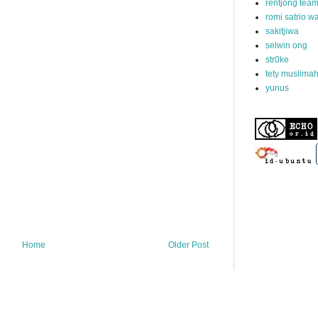
rentjong tea
romi satrio 
sakitjiwa
selwin ong
str0ke
tety muslima
yunus
Home
Older Post