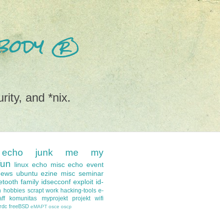
nobody ®
rity, and *nix.
echo
junk
me
my
fun
linux
echo misc
echo event
news
ubuntu
ezine
misc
seminar
etooth
family
idsecconf
exploit
id-
n
hobbies
scrapt
work
hacking-tools
e-
ff
komunitas
myprojekt
projekt
wifi
-rdc
freeBSD
eMAPT
osce
oscp