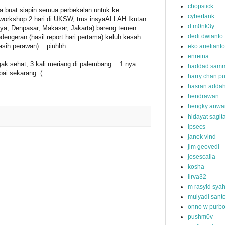
chopstick
a buat siapin semua perbekalan untuk ke
cybertank
 workshop 2 hari di UKSW, trus insyaALLAH Ikutan
d.m0nk3y
ya, Denpasar, Makasar, Jakarta) bareng temen
dedi dwianto
geran (hasil report hari pertama) keluh kesah
sih perawan) .. piuhhh
eko ariefianto
enreina
k sehat, 3 kali meriang di palembang .. 1 nya
haddad samm
ai sekarang :(
harry chan pu
hasran addah
hendrawan
hengky anwa
hidayat sagit
ipsecs
janek vind
jim geovedi
josescalia
kosha
lirva32
m rasyid sya
mulyadi sant
onno w purb
pushm0v