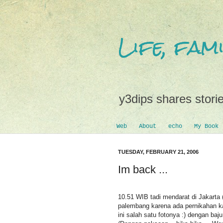
Life, fa
y3dips shares storie
Web
About
echo
My Book
TUESDAY, FEBRUARY 21, 2006
Im back ...
10.51 WIB tadi mendarat di Jakarta 
palembang karena ada pernikahan kak
ini salah satu fotonya :) dengan baj