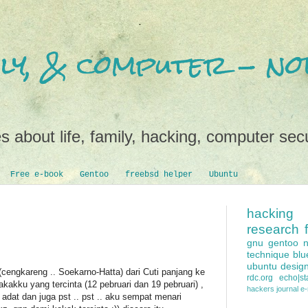
mily, & computer - 
s about life, family, hacking, computer secu
Free e-book
Gentoo
freebsd helper
Ubuntu
hacking
research
gnu
gentoo
technique
blu
ubuntu
desig
(cengkareng .. Soekarno-Hatta) dari Cuti panjang ke
rdc.org
echo|sta
akku yang tercinta (12 pebruari dan 19 pebruari) ,
hackers
journal e
u adat dan juga pst .. pst .. aku sempat menari