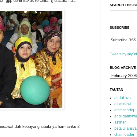
, gpp demi kakak tercinta :)) diacara itu...
SEARCH THIS 
SUBSCRIBE
Subscribe RSS
Tweets by @y3d
BLOG ARCHIVE
TAUTAN
abdul aziz
ali asnawi
amri shodiq
andi darmaw
asfihani
pesawat dah kebayang sibuknya hari-hariku 2
beta uliansy
chainloader