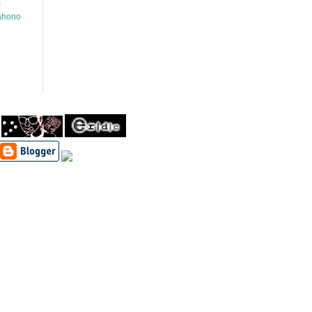
m
wahono
h