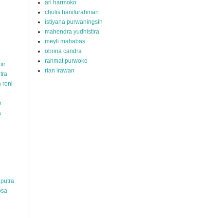
ari harmoko
cholis hanifurahman
istiyana purwaningsih
mahendra yudhistira
meyli mahabas
obrina candra
rahmat purwoko
ir
rian irawan
tra
 roni
r
a
hputra
osa
o