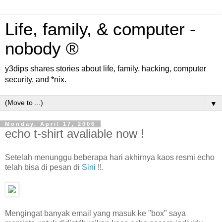
Life, family, & computer -
nobody ®
y3dips shares stories about life, family, hacking, computer
security, and *nix.
▼
Monday, April 17, 2006
echo t-shirt avaliable now !
Setelah menunggu beberapa hari akhirnya kaos resmi echo
telah bisa di pesan di
Sini
!!.
Mengingat banyak email yang masuk ke "box" saya