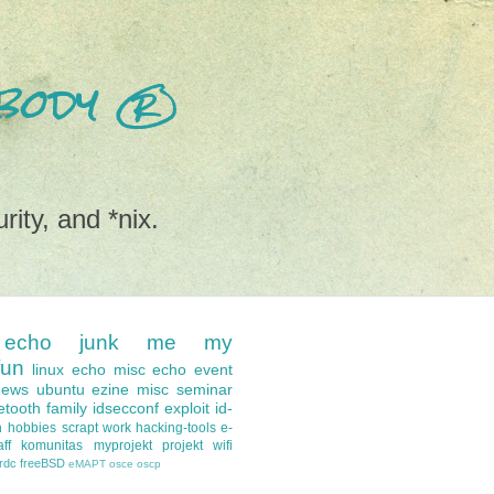
nobody ®
rity, and *nix.
echo
junk
me
my
fun
linux
echo misc
echo event
news
ubuntu
ezine
misc
seminar
etooth
family
idsecconf
exploit
id-
n
hobbies
scrapt
work
hacking-tools
e-
ff
komunitas
myprojekt
projekt
wifi
-rdc
freeBSD
eMAPT
osce
oscp