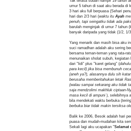
Tak terasa sudah hampir 19 tahun 
umur 5 tahun di saat aku berada di 
3 hari aku full berpuasa (Sehari pe
hari dan 2/3 hari (
waktu itu
Ayah
men
penuh, tapi seingatku tidak ada pa
barulah menginjak di umur 7 tahun (
banyak daripada yang tidak (1/2, 1/3 
Yang menarik dan masih bisa aku in
suci ramadhan adalah aku sering ber
bersama teman-teman yang rata-rata
menunaikan sholat subuh, kegiatan
dari "lidi" plus "karet gelang" (
dahulu
para kecil) jika bisa membunuh cec
(aneh ya?), alasannya dulu sih kat
berusaha memberitahukan letak Rasu
(walau sampai sekarang aku tidak tah
saja mendzolimi makhluk ciptaan-N
masa kecil di ampuni
), selebihnya
bila mendekati waktu berbuka (
terin
berbuka biar tidak makin tersiksa ol
Balik ke 2006, Besok adalah hari p
puasa dan mudah-mudahan kita sem
Sekali lagi aku ucapakan "
Selamat 