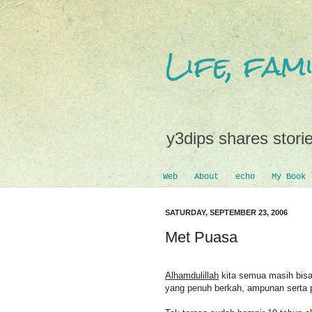
Life, fa
y3dips shares storie
Web
About
echo
My Book
SATURDAY, SEPTEMBER 23, 2006
Met Puasa
Alhamdulillah
kita semua masih bisa
yang penuh berkah, ampunan serta p