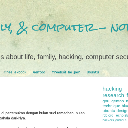
mily, & computer - 
s about life, family, hacking, computer secu
Free e-book
Gentoo
freebsd helper
Ubuntu
hacking
research
gnu
gentoo
technique
blu
ubuntu
desig
 di pertemukan dengan bulan suci ramadhan, bulan
rdc.org
echo|sta
ahala dari-Nya.
hackers
journal e