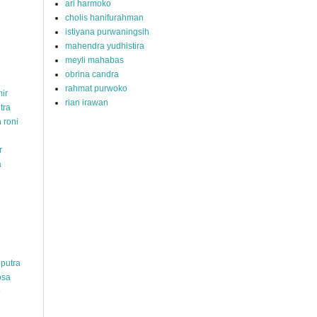
ari harmoko
cholis hanifurahman
istiyana purwaningsih
mahendra yudhistira
meyli mahabas
obrina candra
rahmat purwoko
ir
rian irawan
tra
 roni
r
a
hputra
osa
o