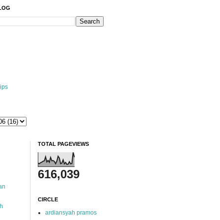
BLOG
ips
TOTAL PAGEVIEWS
616,039
an
CIRCLE
ah
ardiansyah pramos