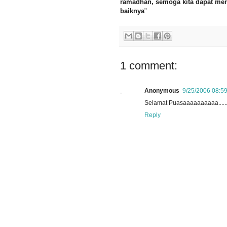
ramadhan, semoga kita dapat men
baiknya
"
1 comment:
Anonymous
9/25/2006 08:5
Selamat Puasaaaaaaaaaa.....
Reply