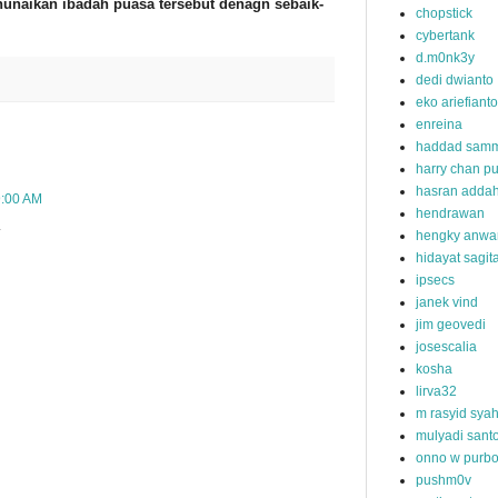
unaikan ibadah puasa tersebut denagn sebaik-
chopstick
cybertank
d.m0nk3y
dedi dwianto
eko ariefianto
enreina
haddad samm
harry chan pu
hasran addah
9:00 AM
hendrawan
.
hengky anwa
hidayat sagit
ipsecs
janek vind
jim geovedi
josescalia
kosha
lirva32
m rasyid sya
mulyadi sant
onno w purb
pushm0v