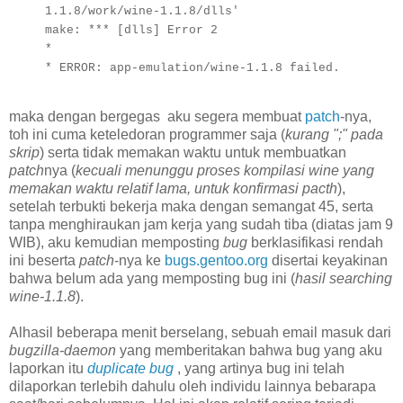
1.1.8/work/wine-1.1.8/dlls'
make: *** [dlls] Error 2
*
* ERROR: app-emulation/wine-1.1.8 failed.
maka dengan bergegas aku segera membuat
patch
-nya,
toh ini cuma keteledoran programmer saja (
kurang ";" pada
skrip
) serta tidak memakan waktu untuk membuatkan
patch
nya (
kecuali menunggu proses kompilasi wine yang
memakan waktu relatif lama, untuk konfirmasi pacth
),
setelah terbukti bekerja maka dengan semangat 45, serta
tanpa menghiraukan jam kerja yang sudah tiba (diatas jam 9
WIB), aku kemudian memposting
bug
berklasifikasi rendah
ini beserta
patch
-nya ke
bugs.gentoo.org
disertai keyakinan
bahwa belum ada yang memposting bug ini (
hasil searching
wine-1.1.8
).
Alhasil beberapa menit berselang, sebuah email masuk dari
bugzilla-daemon
yang memberitakan bahwa bug yang aku
laporkan itu
duplicate bug
, yang artinya bug ini telah
dilaporkan terlebih dahulu oleh individu lainnya bebarapa