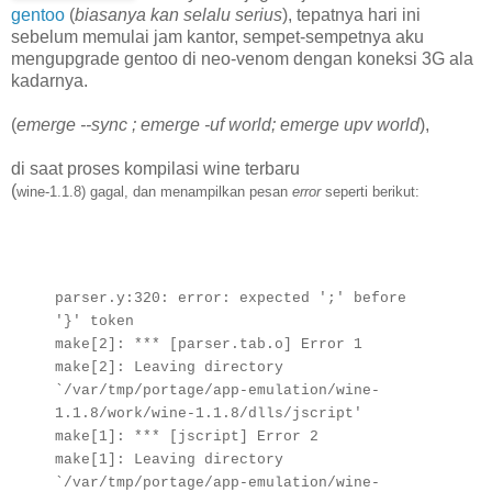
gentoo
(
biasanya kan selalu serius
), tepatnya hari ini
sebelum memulai jam kantor, sempet-sempetnya aku
mengupgrade gentoo di neo-venom dengan koneksi 3G ala
kadarnya.
(
emerge --sync ; emerge -uf world; emerge upv world
),
di saat proses kompilasi wine terbaru
(
wine-1.1.8) gagal, dan menampilkan pesan 
error
 seperti berikut:
parser.y:320: error: expected ';' before
'}' token
make[2]: *** [parser.tab.o] Error 1
make[2]: Leaving directory
`/var/tmp/portage/app-emulation/wine-
1.1.8/work/wine-1.1.8/dlls/jscript'
make[1]: *** [jscript] Error 2
make[1]: Leaving directory
`/var/tmp/portage/app-emulation/wine-