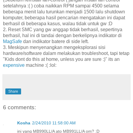
setelahnya :( ) coba naikkan RPM sampai 4500 selama
beberapa menit lalu turunkan menjadi 1500 lalu shutdown
komputer, beberapa hasil pencarian mengatakan ini dapat
berhasil di beberapa kasus, walau tidak untuk gw :D
2. Reset SMC yang gw anggap tidak berhasil, sepertinya
berhasil, hal ini di tandai dengan berkelipnya indikator di
MagSafe
dan indikator batere di side left.
3. Meskipun menyenangkan mengeksplorasi sisi
hardware/software dalam melakukan troubleshoot, tapi tetap
"Kids dont do this at home, unless you are sure :)" its an
expensive
machine :( :lol:
Share
6 comments:
Kosha
2/24/2010 11:58:00 AM
ini yang MB990LL/A ato MB991LL/A om? :D