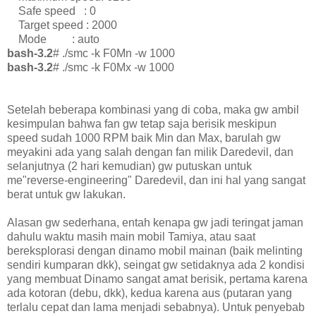
Safe speed : 0
Target speed : 2000
Mode : auto
bash-3.2
# ./smc -k F0Mn -w 1000
bash-3.2
# ./smc -k F0Mx -w 1000
Setelah beberapa kombinasi yang di coba, maka gw ambil
kesimpulan bahwa fan gw tetap saja berisik meskipun
speed sudah 1000 RPM baik Min dan Max, barulah gw
meyakini ada yang salah dengan fan milik Daredevil, dan
selanjutnya (2 hari kemudian) gw putuskan untuk
me"reverse-engineering" Daredevil, dan ini hal yang sangat
berat untuk gw lakukan.
Alasan gw sederhana, entah kenapa gw jadi teringat jaman
dahulu waktu masih main mobil Tamiya, atau saat
bereksplorasi dengan dinamo mobil mainan (baik melinting
sendiri kumparan dkk), seingat gw setidaknya ada 2 kondisi
yang membuat Dinamo sangat amat berisik, pertama karena
ada kotoran (debu, dkk), kedua karena aus (putaran yang
terlalu cepat dan lama menjadi sebabnya). Untuk penyebab