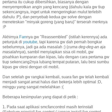
pertama itu cukup dibersihkan, biasanya dengan
menyemprotkan angin yang kencang (dahulu kala gw tiup
sekencangnya, inget untuk mengeringkan mulut terlebih
dahulu :P), dan penyebab kedua gw solve dengan
meneteskan "minyak goreng (yang baru)" terserah merknya
:P
Akhirnya
Fan
nya gw "Reassembled" (istilah kerennya) ada
petunjuk di
youtube
, tapi karena gw dah pernah bongkar
sebelumnya, jadi ga ada masalah :) (
cuma deg-deg-an aja
masalahnya
), sambil menyiapkan sisa oli mobil, gw
pisahkan kumparan dan kipas, lalu dengan cara pertama gw
tiup sekencang2nya lubang tempat putaran, lalu besi sumbu
kipas gw olesi dengan oli mobil.
Dan setelah gw rangkai kembali, suara fan gw telah kembali
menjadi sangat amat halus dan bekerja lebih optimal :D,
minggu yang sangat melelahkan :(
Beberapa kesimpulan yang dapat di petik :
1. Pada saat aplikasi smcfancontrol masih terinstall
(Sebelum reinstall fan-control ( jangan install fan control