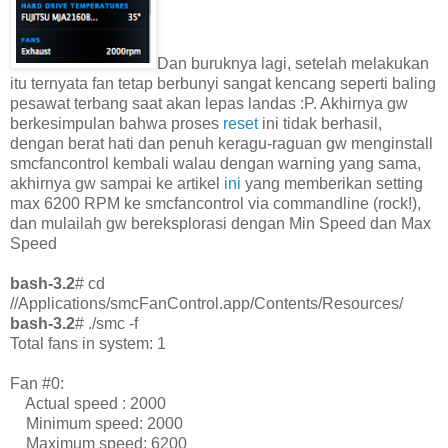
Dan buruknya lagi, setelah melakukan
itu ternyata fan tetap berbunyi sangat kencang seperti baling
pesawat terbang saat akan lepas landas :P. Akhirnya gw
berkesimpulan bahwa proses
reset
ini tidak berhasil,
dengan berat hati dan penuh keragu-raguan gw menginstall
smcfancontrol kembali walau dengan warning yang sama,
akhirnya gw sampai ke artikel
ini
yang memberikan setting
max 6200 RPM ke smcfancontrol via commandline (rock!),
dan mulailah gw bereksplorasi dengan Min Speed dan Max
Speed
bash-3.2
# cd
//Applications/smcFanControl.app/Contents/Resources/
bash-3.2
# ./smc -f
Total fans in system: 1
Fan #0:
Actual speed : 2000
Minimum speed: 2000
Maximum speed: 6200