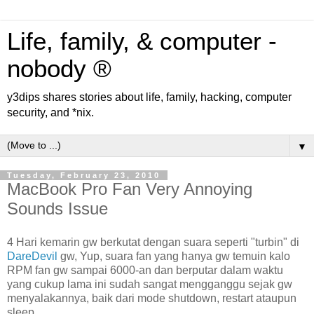
Life, family, & computer -
nobody ®
y3dips shares stories about life, family, hacking, computer
security, and *nix.
▼
Tuesday, February 23, 2010
MacBook Pro Fan Very Annoying
Sounds Issue
4 Hari kemarin gw berkutat dengan suara seperti "turbin" di
DareDevil
gw, Yup, suara fan yang hanya gw temuin kalo
RPM fan gw sampai 6000-an dan berputar dalam waktu
yang cukup lama ini sudah sangat mengganggu sejak gw
menyalakannya, baik dari mode shutdown, restart ataupun
sleep.