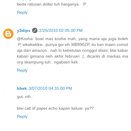
beda ratusan dollar tuh harganya.. :P
Reply
y3dips
2/25/2010 02:05:00 PM
@Kosha: buat mas kosha mah, yang mana aja juga boleh
:P, wkwkwkkw.. punya gw sih MB990ZP, itu kan maen comot
aja dari amazon.. nah lo kebetulan nonggol disini, btw kabar
kabari gimana neh akhir februari :(, dicariin di markas ma
org skampung tuh.. ngabsen kek
Reply
bbek
3/07/2010 04:31:00 PM
gut..nih..
btw call of paper echo kapan keluar..ya??
Reply