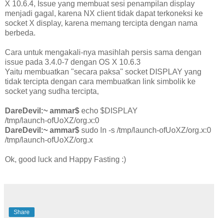
X 10.6.4, Issue yang membuat sesi penampilan display
menjadi gagal, karena NX client tidak dapat terkoneksi ke
socket X display, karena memang tercipta dengan nama
berbeda.
Cara untuk mengakali-nya masihlah persis sama dengan
issue pada 3.4.0-7 dengan OS X 10.6.3
Yaitu membuatkan "secara paksa" socket DISPLAY yang
tidak tercipta dengan cara membuatkan link simbolik ke
socket yang sudha tercipta,
DareDevil:~ ammar$
echo $DISPLAY
/tmp/launch-ofUoXZ/org.x:0
DareDevil:~ ammar$
sudo ln -s /tmp/launch-ofUoXZ/org.x:0
/tmp/launch-ofUoXZ/org.x
Ok, good luck and Happy Fasting :)
Share