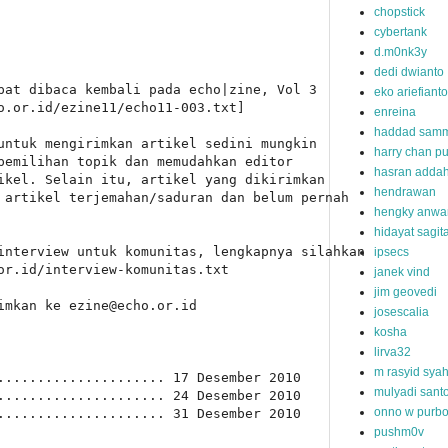
chopstick
cybertank
d.m0nk3y
dedi dwianto
pat dibaca kembali pada echo|zine, Vol 3

eko ariefianto
o.or.id/ezine11/echo11-003.txt]

enreina
haddad samm
untuk mengirimkan artikel sedini mungkin

harry chan pu
pemilihan topik dan memudahkan editor

hasran addah
ikel. Selain itu, artikel yang dikirimkan

hendrawan
 artikel terjemahan/saduran dan belum pernah

hengky anwa
hidayat sagit
interview untuk komunitas, lengkapnya silahkan

ipsecs
or.id/interview-komunitas.txt

janek vind
jim geovedi
imkan ke ezine@echo.or.id

josescalia
kosha
lirva32
m rasyid sya
..................... 17 Desember 2010

mulyadi sant
..................... 24 Desember 2010

onno w purb
..................... 31 Desember 2010

pushm0v