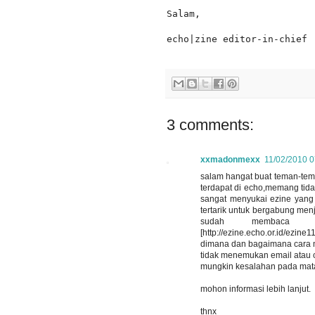
Salam,

echo|zine editor-in-chief
3 comments:
xxmadonmexx
11/02/2010 
salam hangat buat teman-tema
terdapat di echo,memang tida
sangat menyukai ezine yang 
tertarik untuk bergabung menj
sudah membaca p
[http://ezine.echo.or.id/ezi
dimana dan bagaimana cara me
tidak menemukan email atau c
mungkin kesalahan pada mata
mohon informasi lebih lanjut.
thnx