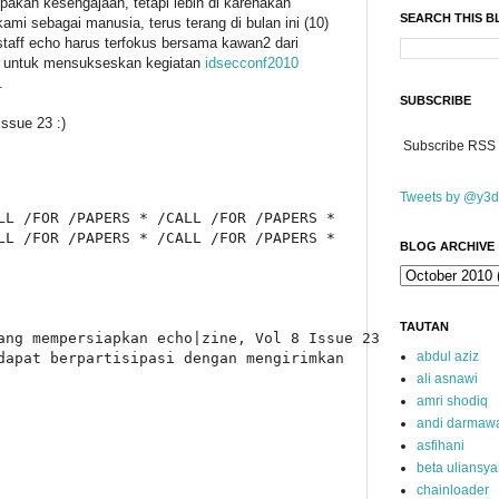
akan kesengajaan, tetapi lebih di karenakan
SEARCH THIS 
ami sebagai manusia, terus terang di bulan ini (10)
staff echo harus terfokus bersama kawan2 dari
n untuk mensukseskan kegiatan
idsecconf2010
.
SUBSCRIBE
issue 23 :)
Subscribe RSS
Tweets by @y3d
LL /FOR /PAPERS * /CALL /FOR /PAPERS *

LL /FOR /PAPERS * /CALL /FOR /PAPERS *

BLOG ARCHIVE
TAUTAN
ang mempersiapkan echo|zine, Vol 8 Issue 23

abdul aziz
dapat berpartisipasi dengan mengirimkan

ali asnawi
amri shodiq
andi darmaw
asfihani
beta uliansy
chainloader