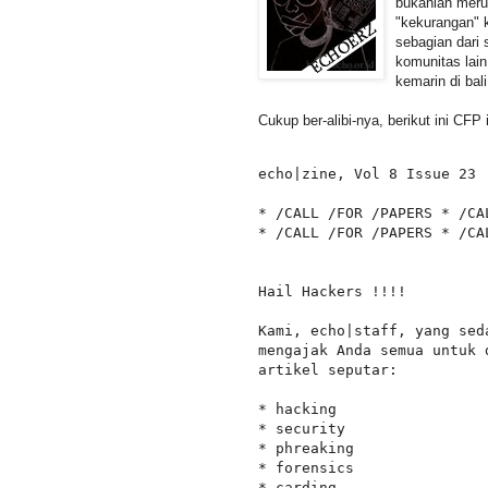
bukanlah merup
"kekurangan" k
sebagian dari 
komunitas lai
kemarin di bali
Cukup ber-alibi-nya, berikut ini CFP 
echo|zine, Vol 8 Issue 23

* /CALL /FOR /PAPERS * /CA
* /CALL /FOR /PAPERS * /CA
Hail Hackers !!!!

Kami, echo|staff, yang sed
mengajak Anda semua untuk 
artikel seputar:

* hacking

* security

* phreaking

* forensics

* carding
