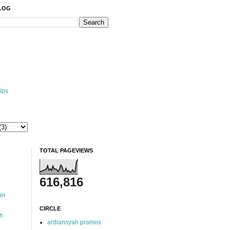
BLOG
ips
TOTAL PAGEVIEWS
616,816
an
CIRCLE
ah
ardiansyah pramos