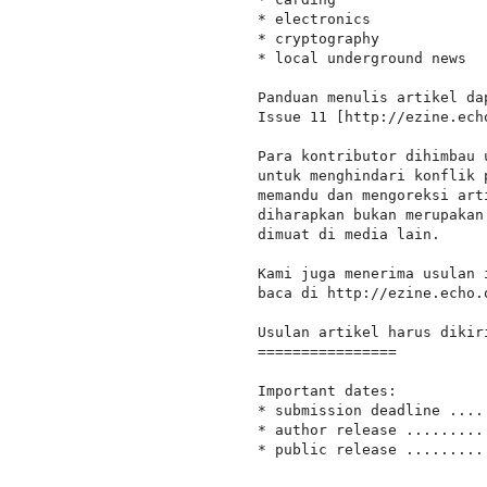
* electronics

* cryptography

* local underground news

Panduan menulis artikel da
Issue 11 [http://ezine.ech
Para kontributor dihimbau 
untuk menghindari konflik 
memandu dan mengoreksi art
diharapkan bukan merupakan
dimuat di media lain.

Kami juga menerima usulan 
baca di http://ezine.echo.
Usulan artikel harus dikir
================

Important dates:

* submission deadline ....
* author release .........
* public release .........