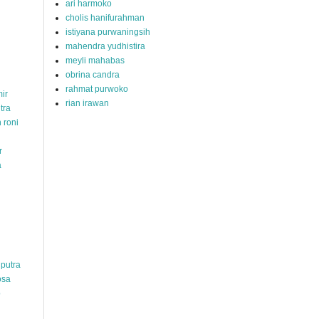
ari harmoko
cholis hanifurahman
istiyana purwaningsih
mahendra yudhistira
meyli mahabas
obrina candra
rahmat purwoko
ir
rian irawan
tra
 roni
r
a
hputra
osa
o