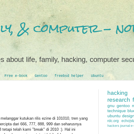
mily, & computer - 
s about life, family, hacking, computer secu
Free e-book
Gentoo
freebsd helper
Ubuntu
hacking
research
gnu
gentoo
technique
blu
ubuntu
desig
melanggar kutukan rilis ezine di 101010, tren yang
rdc.org
echo|sta
tercipta dari 666, 777, 888, 999 dan seharusnya
hackers
journal e
3 tetapi telah kami "break" di 2010 :). Hal ini