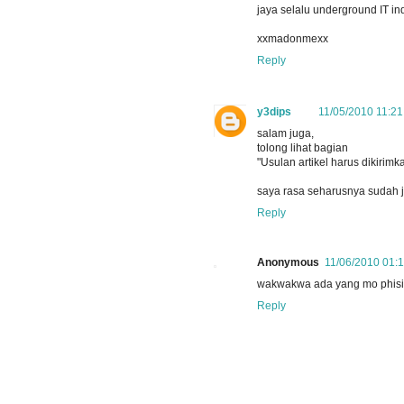
jaya selalu underground IT i
xxmadonmexx
Reply
y3dips
11/05/2010 11:2
salam juga,
tolong lihat bagian
"Usulan artikel harus dikirim
saya rasa seharusnya sudah je
Reply
Anonymous
11/06/2010 01:
wakwakwa ada yang mo phisi
Reply