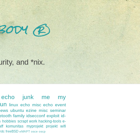
nobody ®
rity, and *nix.
echo
junk
me
my
fun
linux
echo misc
echo event
news
ubuntu
ezine
misc
seminar
etooth
family
idsecconf
exploit
id-
n
hobbies
scrapt
work
hacking-tools
e-
ff
komunitas
myprojekt
projekt
wifi
-rdc
freeBSD
eMAPT
osce
oscp