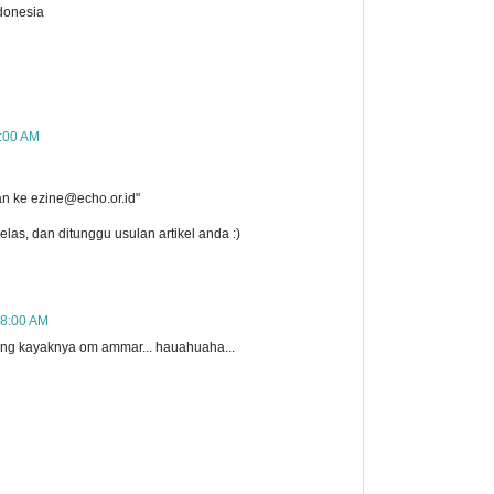
ndonesia
1:00 AM
kan ke ezine@echo.or.id"
las, dan ditunggu usulan artikel anda :)
18:00 AM
ng kayaknya om ammar... hauahuaha...