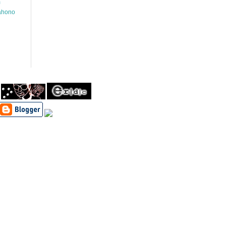
m
wahono
h