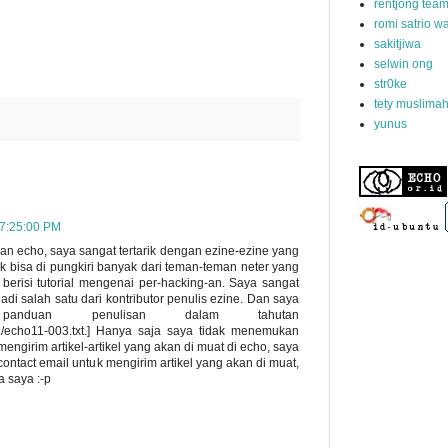
rentjong tea
romi satrio 
sakitjiwa
selwin ong
str0ke
tety muslima
yunus
07:25:00 PM
n echo, saya sangat tertarik dengan ezine-ezine yang
k bisa di pungkiri banyak dari teman-teman neter yang
berisi tutorial mengenai per-hacking-an. Saya sangat
adi salah satu dari kontributor penulis ezine. Dan saya
anduan penulisan dalam tahutan
ne11/echo11-003.txt.] Hanya saja saya tidak menemukan
ngirim artikel-artikel yang akan di muat di echo, saya
ontact email untuk mengirim artikel yang akan di muat,
 saya :-p