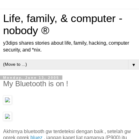
Life, family, & computer -
nobody ®
y3dips shares stories about life, family, hacking, computer
security, and *nix.
▼
Monday, June 13, 2005
My Bluetooth is on !
Akhirnya bluetooth gw terdeteksi dengan baik , setelah gw
oprek oprek
bluez
, jangan kaget liat namanya (P900) itu