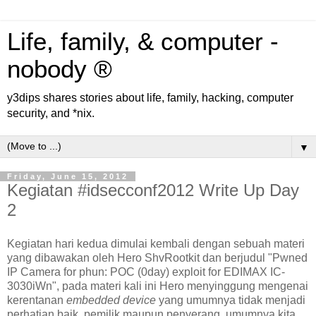
Life, family, & computer -
nobody ®
y3dips shares stories about life, family, hacking, computer
security, and *nix.
▼
Friday, June 15, 2012
Kegiatan #idsecconf2012 Write Up Day
2
Kegiatan hari kedua dimulai kembali dengan sebuah materi
yang dibawakan oleh Hero ShvRootkit dan berjudul "Pwned
IP Camera for phun: POC (0day) exploit for EDIMAX IC-
3030iWn", pada materi kali ini Hero menyinggung mengenai
kerentanan
embedded device
yang umumnya tidak menjadi
perhatian baik pemilik maupun penyerang, umumnya kita