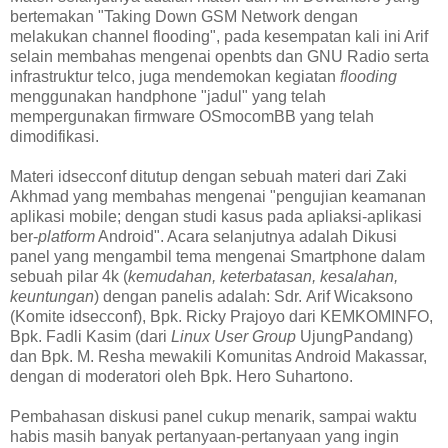
bertemakan "Taking Down GSM Network dengan
melakukan channel flooding", pada kesempatan kali ini Arif
selain membahas mengenai openbts dan GNU Radio serta
infrastruktur telco, juga mendemokan kegiatan
flooding
menggunakan handphone "jadul" yang telah
mempergunakan firmware OSmocomBB yang telah
dimodifikasi.
Materi idsecconf ditutup dengan sebuah materi dari Zaki
Akhmad yang membahas mengenai "pengujian keamanan
aplikasi mobile; dengan studi kasus pada apliaksi-aplikasi
ber-
platform
Android". Acara selanjutnya adalah Dikusi
panel yang mengambil tema mengenai Smartphone dalam
sebuah pilar 4k (
kemudahan, keterbatasan, kesalahan,
keuntungan
) dengan panelis adalah: Sdr. Arif Wicaksono
(Komite idsecconf), Bpk. Ricky Prajoyo dari KEMKOMINFO,
Bpk. Fadli Kasim (dari
Linux User Group
UjungPandang)
dan Bpk. M. Resha mewakili Komunitas Android Makassar,
dengan di moderatori oleh Bpk. Hero Suhartono.
Pembahasan diskusi panel cukup menarik, sampai waktu
habis masih banyak pertanyaan-pertanyaan yang ingin