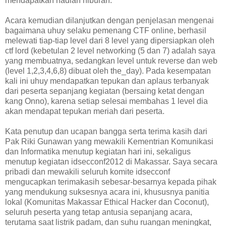
mendapatkan hadiah hiburan.
Acara kemudian dilanjutkan dengan penjelasan mengenai
bagaimana uhuy selaku pemenang CTF online, berhasil
melewati tiap-tiap level dari 8 level yang dipersiapkan oleh
ctf lord (kebetulan 2 level networking (5 dan 7) adalah saya
yang membuatnya, sedangkan level untuk reverse dan web
(level 1,2,3,4,6,8) dibuat oleh the_day). Pada kesempatan
kali ini uhuy mendapatkan tepukan dan aplaus terbanyak
dari peserta sepanjang kegiatan (bersaing ketat dengan
kang Onno), karena setiap selesai membahas 1 level dia
akan mendapat tepukan meriah dari peserta.
Kata penutup dan ucapan bangga serta terima kasih dari
Pak Riki Gunawan yang mewakili Kementrian Komunikasi
dan Informatika menutup kegiatan hari ini, sekaligus
menutup kegiatan idsecconf2012 di Makassar. Saya secara
pribadi dan mewakili seluruh komite idsecconf
mengucapkan terimakasih sebesar-besarnya kepada pihak
yang mendukung suksesnya acara ini, khususnya panitia
lokal (Komunitas Makassar Ethical Hacker dan Coconut),
seluruh peserta yang tetap antusia sepanjang acara,
terutama saat listrik padam, dan suhu ruangan meningkat,