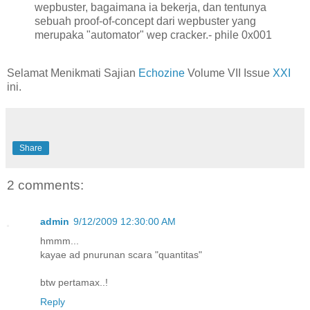
wepbuster, bagaimana ia bekerja, dan tentunya
sebuah proof-of-concept dari wepbuster yang
merupaka "automator" wep cracker.- phile 0x001
Selamat Menikmati Sajian
Echozine
Volume VII Issue
XXI
ini.
Share
2 comments:
admin
9/12/2009 12:30:00 AM
hmmm...
kayae ad pnurunan scara "quantitas"
btw pertamax..!
Reply