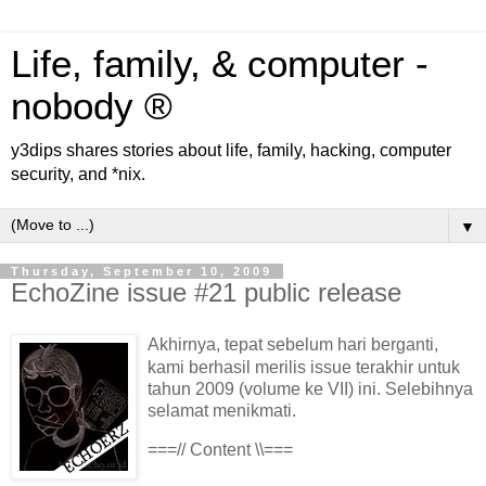
Life, family, & computer -
nobody ®
y3dips shares stories about life, family, hacking, computer
security, and *nix.
▼
Thursday, September 10, 2009
EchoZine issue #21 public release
Akhirnya, tepat sebelum hari berganti,
kami berhasil merilis issue terakhir untuk
tahun 2009 (volume ke VII) ini. Selebihnya
selamat menikmati.
===// Content \\===