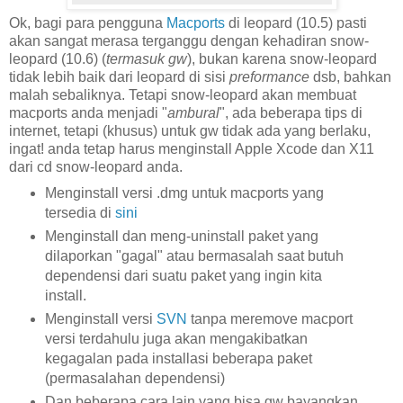
Ok, bagi para pengguna
Macports
di leopard (10.5) pasti
akan sangat merasa terganggu dengan kehadiran snow-
leopard (10.6) (
termasuk gw
), bukan karena snow-leopard
tidak lebih baik dari leopard di sisi
preformance
dsb, bahkan
malah sebaliknya. Tetapi snow-leopard akan membuat
macports anda menjadi "
ambural
", ada beberapa tips di
internet, tetapi (khusus) untuk gw tidak ada yang berlaku,
ingat! anda tetap harus menginstall Apple Xcode dan X11
dari cd snow-leopard anda.
Menginstall versi .dmg untuk macports yang
tersedia di
sini
Menginstall dan meng-uninstall paket yang
dilaporkan "gagal" atau bermasalah saat butuh
dependensi dari suatu paket yang ingin kita
install.
Menginstall versi
SVN
tanpa meremove macport
versi terdahulu juga akan mengakibatkan
kegagalan pada installasi beberapa paket
(permasalahan dependensi)
Dan beberapa cara lain yang bisa gw bayangkan