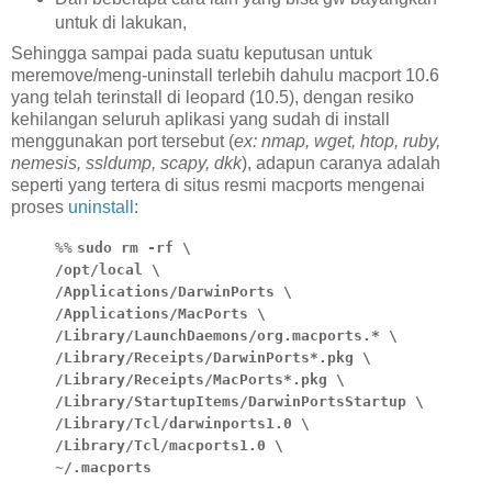
untuk di lakukan,
Sehingga sampai pada suatu keputusan untuk
meremove/meng-uninstall terlebih dahulu macport 10.6
yang telah terinstall di leopard (10.5), dengan resiko
kehilangan seluruh aplikasi yang sudah di install
menggunakan port tersebut (
ex: nmap, wget, htop, ruby,
nemesis, ssldump, scapy, dkk
), adapun caranya adalah
seperti yang tertera di situs resmi macports mengenai
proses
uninstall
:
%%
sudo rm -rf \
/opt/local \
/Applications/DarwinPorts \
/Applications/MacPorts \
/Library/LaunchDaemons/org.macports.* \
/Library/Receipts/DarwinPorts*.pkg \
/Library/Receipts/MacPorts*.pkg \
/Library/StartupItems/DarwinPortsStartup \
/Library/Tcl/darwinports1.0 \
/Library/Tcl/macports1.0 \
~/.macports